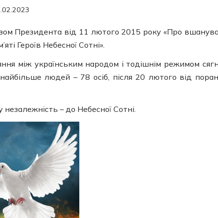
.02.2023
казом Президента від 11 лютого 2015 року «Про вшанув
яті Героїв Небесної Сотні».
тояння між українським народом і тодішнім режимом сяг
 найбільше людей – 78 осіб, після 20 лютого від пора
у незалежність – до Небесної Сотні.