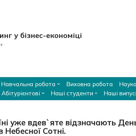
нг у бізнес-економіці
ет
Навчальна робота
Виховна робота
Науко
Абітурієнтові
Наші студенти
Наші випус
аїні уже вдев`яте відзначають Ден
в Небесної Сотні.