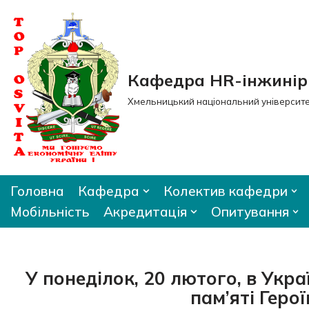
Перейти
до
вмісту
Кафедра HR-інжиніри
Хмельницький національний університ
Головна
Кафедра
Колектив кафедри
Мобільність
Акредитація
Опитування
У понеділок, 20 лютого, в Укр
пам’яті Герої