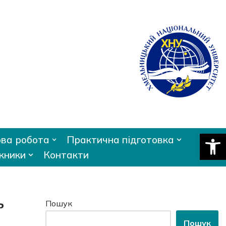
Відкри
ва робота
Практична підготовка
кники
Контакти
ь
Пошук
Пошук