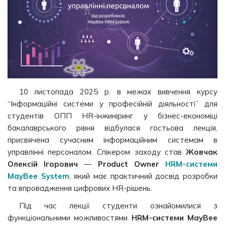
10 листопада 2025 р. в межах вивчення курсу
“Інформаційні системи у професійній діяльності” для
студентів ОПП HR-інжиніринг у бізнес-економіці
бакалаврського рівня відбулася гостьова лекція,
присвячена сучасним інформаційним системам в
управлінні персоналом. Спікером заходу став
Жовчак
Олексій Ігорович
—
Product Owner
HRM-системи
MayBee System
, який має практичний досвід розробки
та впровадження цифрових HR-рішень.
Під час лекції студенти ознайомилися з
функціональними можливостями
HRM-системи MayBee