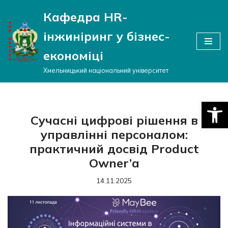
Кафедра HR-
Перейти
інжиніринг у бізнес-
до
вмісту
економіці
Хмельницький національний університет
Відкри
Сучасні цифрові рішення в
управлінні персоналом:
практичний досвід Product
Owner’a
14.11.2025