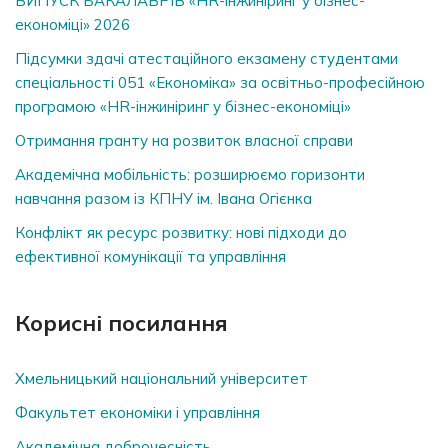
ВИПУСК БАКАЛАВРІВ «HR-інжиніринг у бізнес-
економіці» 2026
Підсумки здачі атестаційного екзамену студентами
спеціальності 051 «Економіка» за освітньо-професійною
програмою «HR-інжиніринг у бізнес-економіці»
Отримання гранту на розвиток власної справи
Академічна мобільність: розширюємо горизонти
навчання разом із КПНУ ім. Івана Огієнка
Конфлікт як ресурс розвитку: нові підходи до
ефективної комунікації та управління
Корисні посилання
Хмельницький національний університет
Факультет економіки і управління
Академічна доброчесність