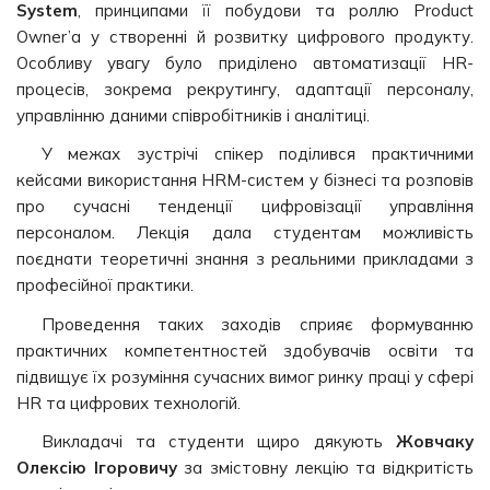
System
, принципами її побудови та роллю Product
Owner’a у створенні й розвитку цифрового продукту.
Особливу увагу було приділено автоматизації HR-
процесів, зокрема рекрутингу, адаптації персоналу,
управлінню даними співробітників і аналітиці.
У межах зустрічі спікер поділився практичними
кейсами використання HRM-систем у бізнесі та розповів
про сучасні тенденції цифровізації управління
персоналом. Лекція дала студентам можливість
поєднати теоретичні знання з реальними прикладами з
професійної практики.
Проведення таких заходів сприяє формуванню
практичних компетентностей здобувачів освіти та
підвищує їх розуміння сучасних вимог ринку праці у сфері
HR та цифрових технологій.
Викладачі та студенти щиро дякують
Жовчаку
Олексію Ігоровичу
за змістовну лекцію та відкритість