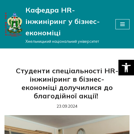
Кафедра HR-
Перейти
інжиніринг у бізнес-
до
вмісту
економіці
Хмельницький національний університет
Відкри
Студенти спеціальності HR-
інжиніринг в бізнес-
економіці долучилися до
благодійної акції!
23.09.2024