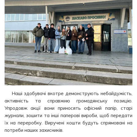
Наші здобувачі вкотре демонструють небайдужість,
активність та справжню громадянську позицію.
Упродовж акції вони приносять офісний папір, старі
журнали, зошити та інші паперові вироби, щоб передати
їх на переробку. Виручені кошти будуть спрямовані на
потреби наших захисників.