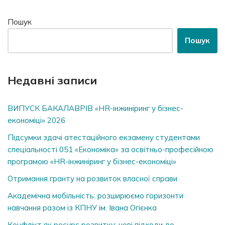
Пошук
Пошук
Недавні записи
ВИПУСК БАКАЛАВРІВ «HR-інжиніринг у бізнес-
економіці» 2026
Підсумки здачі атестаційного екзамену студентами
спеціальності 051 «Економіка» за освітньо-професійною
програмою «HR-інжиніринг у бізнес-економіці»
Отримання гранту на розвиток власної справи
Академічна мобільність: розширюємо горизонти
навчання разом із КПНУ ім. Івана Огієнка
Конфлікт як ресурс розвитку: нові підходи до