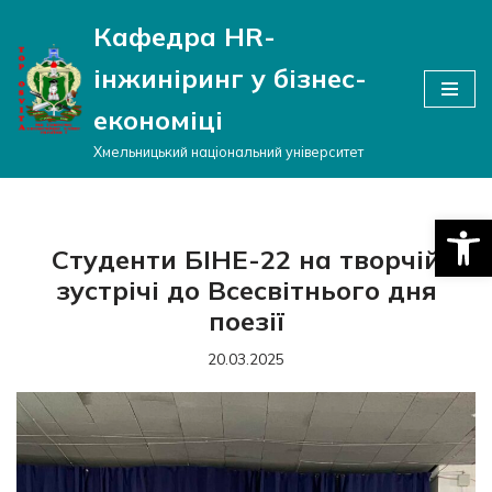
Кафедра HR-
Перейти
інжиніринг у бізнес-
до
вмісту
економіці
Хмельницький національний університет
Відкри
Студенти БІНЕ-22 на творчій
зустрічі до Всесвітнього дня
поезії
20.03.2025