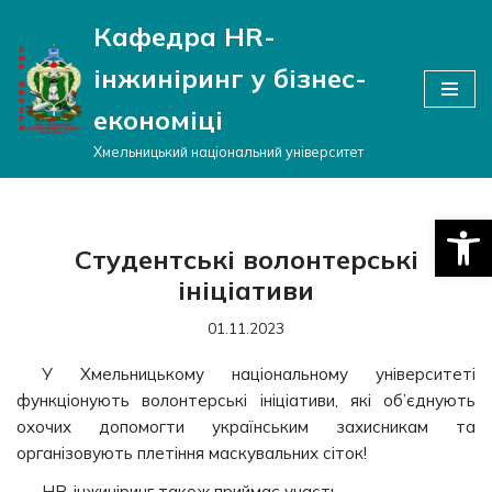
Кафедра HR-
Перейти
інжиніринг у бізнес-
до
вмісту
економіці
Хмельницький національний університет
Відкри
Студентські волонтерські
ініціативи
01.11.2023
У Хмельницькому національному університеті
функціонують волонтерські ініціативи, які об’єднують
охочих допомогти українським захисникам та
організовують плетіння маскувальних сіток!
HR-інжиніринг також приймає участь.