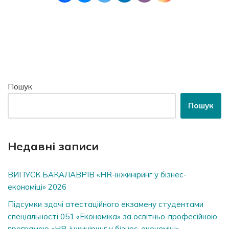
Пошук
Пошук
Недавні записи
ВИПУСК БАКАЛАВРІВ «HR-інжиніринг у бізнес-
економіці» 2026
Підсумки здачі атестаційного екзамену студентами
спеціальності 051 «Економіка» за освітньо-професійною
програмою «HR-інжиніринг у бізнес-економіці»