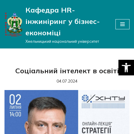
Кафедра HR-
Перейти
інжиніринг у бізнес-
до
вмісту
економіці
Хмельницький національний університет
Відкри
Соціальний інтелект в освіті
04.07.2024