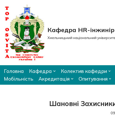
Перейти
до
вмісту
Кафедра HR-інжиніри
Хмельницький національний університ
Головна
Кафедра
Колектив кафедри
Мобільність
Акредитація
Опитування
Шановні Захисники
09