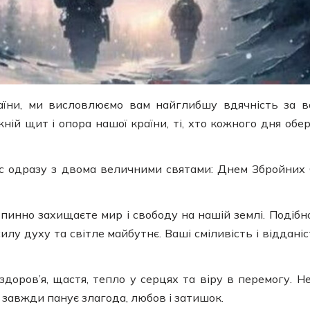
їни, ми висловлюємо вам найглибшу вдячність за 
ній щит і опора нашої країни, ті, хто кожного дня обер
ас одразу з двома величними святами: Днем Збройних
впинно захищаєте мир і свободу на нашій землі. Подібн
лу духу та світле майбутнє. Ваші сміливість і відданіс
здоров’я, щастя, тепло у серцях та віру в перемогу. Н
 завжди панує злагода, любов і затишок.