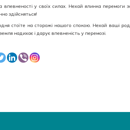
 впевненості у своїх силах. Нехай ялинка перемоги з
нно здійсняться!
одня стоїте на сторожі нашого спокою. Нехай ваші ро
емля надихає і дарує впевненість у перемозі.