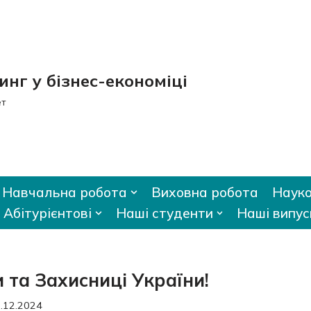
нг у бізнес-економіці
ет
Навчальна робота
Виховна робота
Науко
Абітурієнтові
Наші студенти
Наші випус
 та Захисниці України!
.12.2024