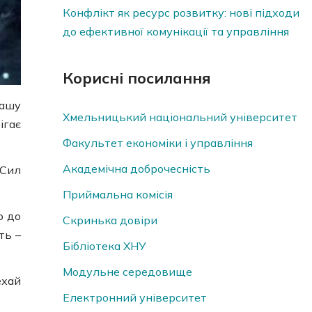
Конфлікт як ресурс розвитку: нові підходи
до ефективної комунікації та управління
Корисні посилання
вашу
Хмельницький національний університет
ігає
Факультет економіки і управління
Академічна доброчесність
 Сил
Приймальна комісія
о до
Скринька довiри
ть –
Бібліотека ХНУ
Модульне середовище
ехай
Електронний університет