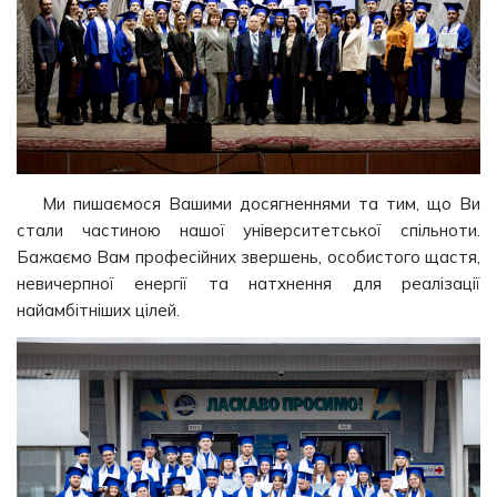
Ми пишаємося Вашими досягненнями та тим, що Ви
стали частиною нашої університетської спільноти.
Бажаємо Вам професійних звершень, особистого щастя,
невичерпної енергії та натхнення для реалізації
найамбітніших цілей.