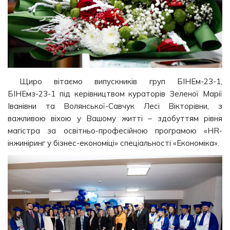
Щиро вітаємо випускників груп БІНЕм-23-1,
БІНЕмз-23-1 під керівництвом кураторів Зеленої Марії
Іванівни та Волянської-Савчук Лесі Вікторівни, з
важливою віхою у Вашому житті – здобуттям рівня
магістра за освітньо-професійною програмою «HR-
інжиніринг у бізнес-економіці» спеціальності «Економіка».