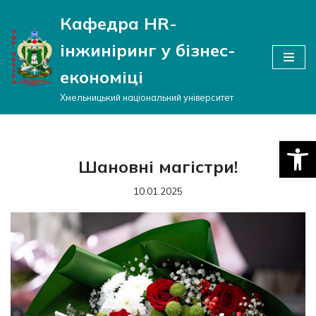
Кафедра HR-
Перейти
інжиніринг у бізнес-
до
вмісту
економіці
Хмельницький національний університет
Відкри
Шановні магістри!
10.01.2025