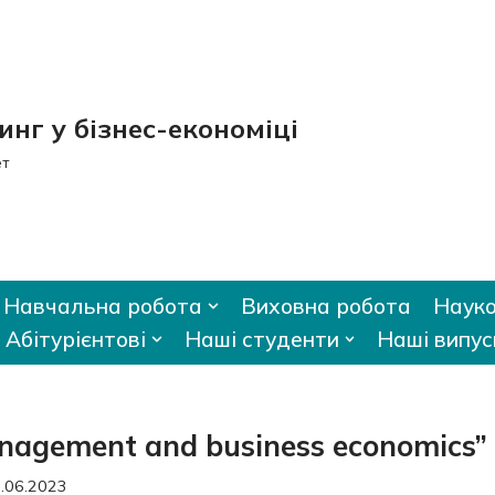
нг у бізнес-економіці
ет
Навчальна робота
Виховна робота
Науко
Абітурієнтові
Наші студенти
Наші випус
anagement and business economics”
.06.2023