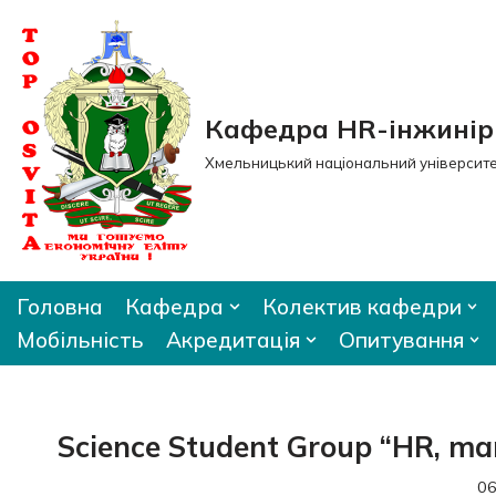
Перейти
до
вмісту
Кафедра HR-інжиніри
Хмельницький національний університ
Головна
Кафедра
Колектив кафедри
Мобільність
Акредитація
Опитування
Science Student Group “HR, m
06