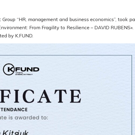
nt Group “HR, management and business economics”, took par
vironment: From Fragility to Resilience – DAVID RUBENS».
ted by K.FUND.