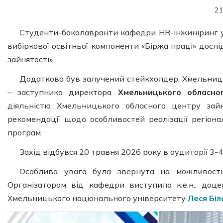
21
Студенти-бакалавранти кафедри HR-інжиніринг у 
вибіркової освітньої компоненти «Біржа праці» досл
зайнятості».
Додатково був залучений стейкхолдер, Хмельниць
– заступника директора
Хмельницького обласно
діяльністю Хмельницького обласного центру зайн
рекомендації щодо особливостей реалізації регіон
програм.
Захід відбувся 20 травня 2026 року в аудиторії 3-4
Особлива увага була звернута на можливості 
Організатором від кафедри виступила к.е.н., доце
Хмельницького національного університету
Леся Бі