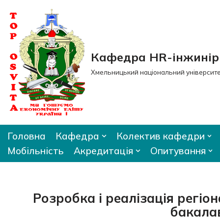
Перейти
до
вмісту
Кафедра HR-інжиніри
Хмельницький національний університ
Головна
Кафедра
Колектив кафедри
Мобільність
Акредитація
Опитування
Розробка і реалізація регіо
бакала