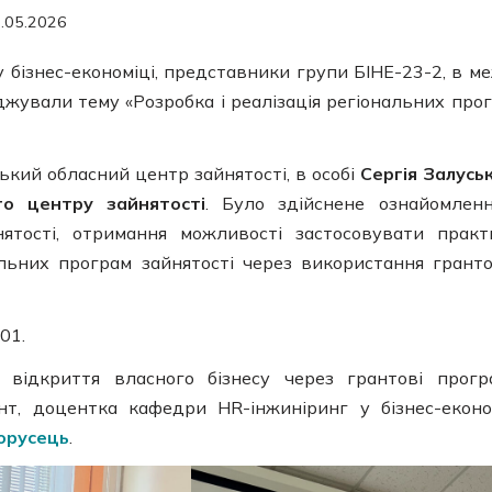
.05.2026
бізнес-економіці, представники групи БІНЕ-23-2, в м
іджували тему «Розробка і реалізація регіональних про
кий обласний центр зайнятості, в особі
Сергія Залусь
го центру зайнятості
. Було здійснене ознайомлен
ятості, отримання можливості застосовувати практ
альних програм зайнятості через використання грант
01.
відкриття власного бізнесу через грантові прогр
нт, доцентка кафедри HR-інжиніринг у бізнес-еконо
лорусець
.