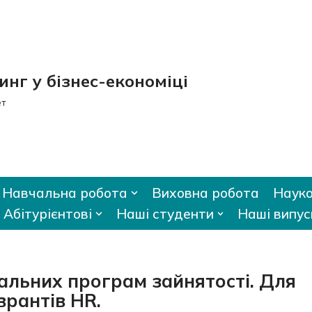
нг у бізнес-економіці
ет
Навчальна робота
Виховна робота
Науко
Абітурієнтові
Наші студенти
Наші випус
нальних програм зайнятості. Для
врантів HR.