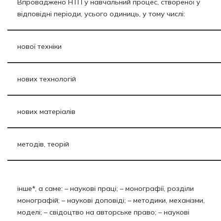
Впроваджено НТП у навчальний процес, створеної у
відповідні періоди, усього одиниць, у тому числі:
нової техніки
нових технологій
нових матеріалів
методів, теорій
інше*, а саме: – наукові праці; – монографії, розділи
монографій; – наукові доповіді; – методики, механізми,
моделі; – свідоцтво на авторське право; – наукові