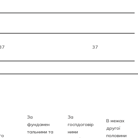
37
37
За
За
В межах
фундамен
госпдоговір
другої
тальними та
ними
го
половини