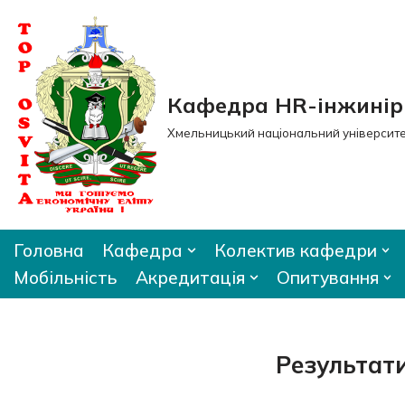
Перейти
до
вмісту
Кафедра HR-інжиніри
Хмельницький національний університ
Головна
Кафедра
Колектив кафедри
Мобільність
Акредитація
Опитування
Результат