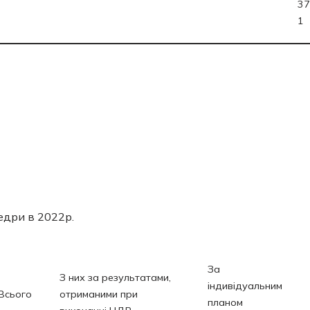
37
1
едри в 2022р.
За
З них за результатами,
індивідуальним
Всього
отриманими при
планом