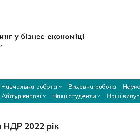
нг у бізнес-економіці
ет
Навчальна робота
Виховна робота
Науко
Абітурієнтові
Наші студенти
Наші випус
и НДР 2022 рік