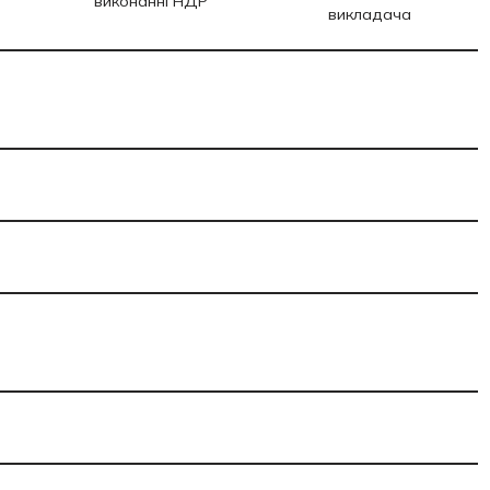
виконанні НДР
викладача