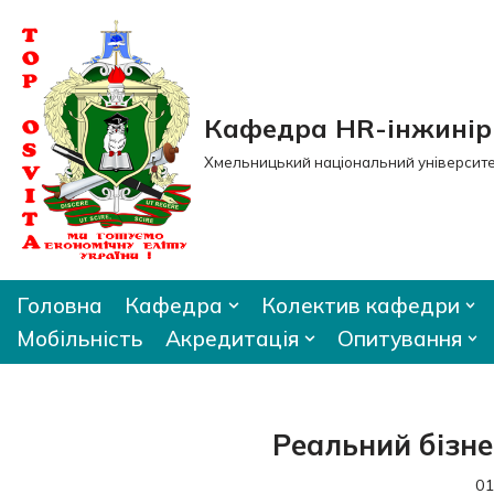
Перейти
до
вмісту
Кафедра HR-інжиніри
Хмельницький національний університ
Головна
Кафедра
Колектив кафедри
Мобільність
Акредитація
Опитування
Реальний бізне
01