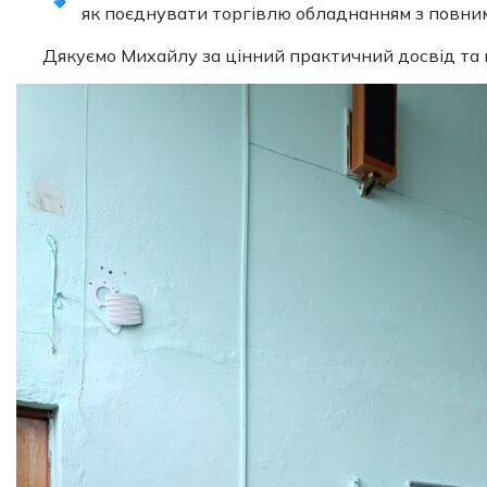
як поєднувати торгівлю обладнанням з повним
Дякуємо Михайлу за цінний практичний досвід та