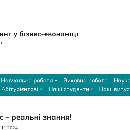
нг у бізнес-економіці
ет
Навчальна робота
Виховна робота
Науко
Абітурієнтові
Наші студенти
Наші випус
с – реальні знання!
.11.2024