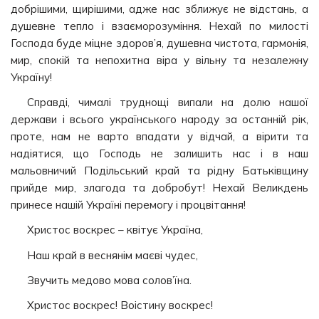
добрішими, щирішими, адже нас зближує не відстань, а
душевне тепло і взаєморозуміння. Нехай по милості
Господа буде міцне здоров’я, душевна чистота, гармонія,
мир, спокій та непохитна віра у вільну та незалежну
Україну!
Справді, чималі труднощі випали на долю нашої
держави і всього українського народу за останній рік,
проте, нам не варто впадати у відчай, а вірити та
надіятися, що Господь не залишить нас і в наш
мальовничий Подільський край та рідну Батьківщину
прийде мир, злагода та добробут! Нехай Великдень
принесе нашій Україні перемогу і процвітання!
Христос воскрес – квітує Україна,
Наш край в веснянім маєві чудес,
Звучить медово мова солов’їна.
Христос воскрес! Воістину воскрес!