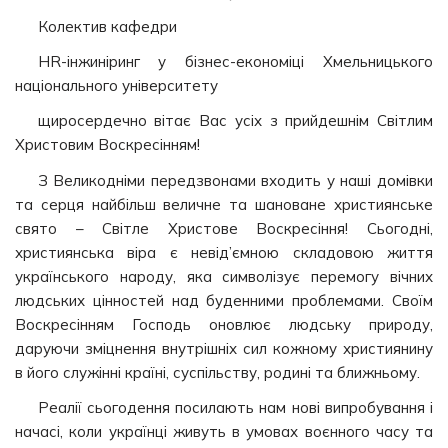
Колектив кафедри
HR-інжиніринг у бізнес-економіці Хмельницького
національного університету
щиросердечно вітає Вас усіх з прийдешнім Світлим
Христовим Воскресінням!
З Великодніми передзвонами входить у наші домівки
та серця найбільш величне та шановане християнське
свято – Світле Христове Воскресіння! Сьогодні,
християнська віра є невід’ємною складовою життя
українського народу, яка символізує перемогу вічних
людських цінностей над буденними проблемами. Своїм
Воскресінням Господь оновлює людську природу,
даруючи зміцнення внутрішніх сил кожному християнину
в його служінні країні, суспільству, родині та ближньому.
Реалії сьогодення посилають нам нові випробування і
начасі, коли українці живуть в умовах воєнного часу та