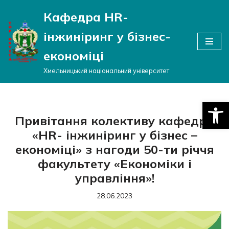
Кафедра HR-
Перейти
інжиніринг у бізнес-
до
вмісту
економіці
Хмельницький національний університет
Відкри
Привітання колективу кафедри
«HR- інжиніринг у бізнес –
економіці» з нагоди 50-ти річчя
факультету «Економіки і
управління»!
28.06.2023