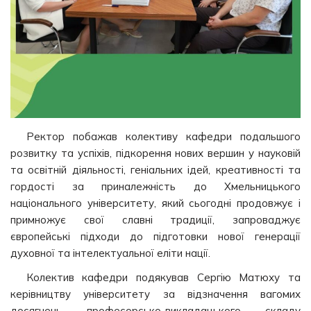
Ректор побажав колективу кафедри подальшого
розвитку та успіхів, підкорення нових вершин у науковій
та освітній діяльності, геніальних ідей, креативності та
гордості за приналежність до Хмельницького
національного університету, який сьогодні продовжує і
примножує свої славні традиції, запроваджує
європейські підходи до підготовки нової генерації
духовної та інтелектуальної еліти нації.
Колектив кафедри подякував Сергію Матюху та
керівництву університету за відзначення вагомих
досягнень професорсько-викладацького складу