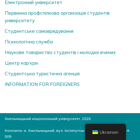
Електронний університет
Первинна профспілкова організація студентів
університету
Студентське самоврядування
Психологічна служба
Наукове товариство студентів і молодих вчених
Центр кар’єри
Студентська туристична агенція
INFORMATION FOR FOREIGNERS
Хмельницький національний університет, 2026
Контакти: м. Хмельницький, вул. Інститутська, 11, 4-й корпус, ауд. 4-
Ukrainian
509