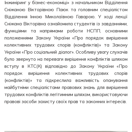
Інжиніринг у бізнес-економіці» з начальником Відділення
Сніжаною Вікторівною Паюк та головним спеціалістом
Відділення Інною Миколаївною Гаварою. У ході лекції
Сніжана Вікторівна ознайомила студентів із завданнями,
функціями та напрямами роботи НСПП, основними
положеннями Закону України «Про порядок вирішення
колективних трудових спорів (конфліктів)» та Закону
України «Про соціальний діалог». Особливу увагу слухачів
було звернуто на переваги вирішення конфліктів шляхом
вступу в КТС(К) відповідно до Закону України «Про
порядок вирішення колективних трудових спорів
(конфліктів)» та підкреслила важливість опанування
майбутніми спеціалістами правових знань для вирішення
трудових конфліктів легітимним шляхом, використовуючи
правові засоби захисту своїх прав та законних інтересів.