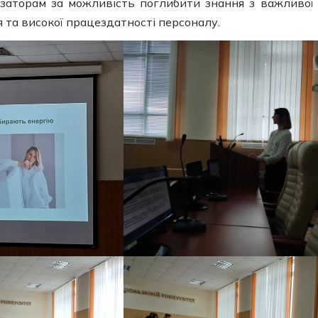
ізаторам за можливість поглибити знання з важливої
я та високої працездатності персоналу.