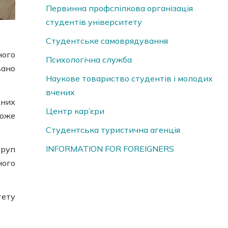
Первинна профспілкова організація
студентів університету
Студентське самоврядування
ного
Психологічна служба
вано
Наукове товариство студентів і молодих
вчених
жних
Центр кар’єри
може
Студентська туристична агенція
INFORMATION FOR FOREIGNERS
груп
ного
тету