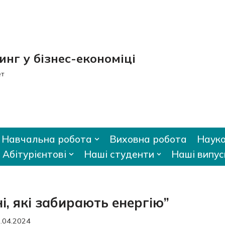
нг у бізнес-економіці
ет
Навчальна робота
Виховна робота
Науко
Абітурієнтові
Наші студенти
Наші випус
і, які забирають енергію”
.04.2024