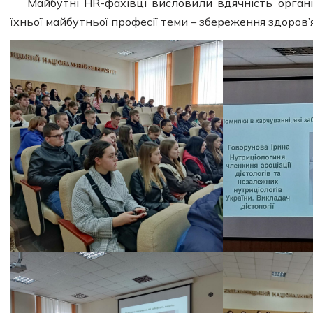
Майбутні HR-фахівці висловили вдячність орган
їхньої майбутньої професії теми – збереження здоров’