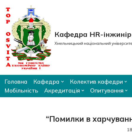
Перейти
до
вмісту
Кафедра HR-інжиніри
Хмельницький національний університ
Головна
Кафедра
Колектив кафедри
Мобільність
Акредитація
Опитування
“Помилки в харчуванн
18