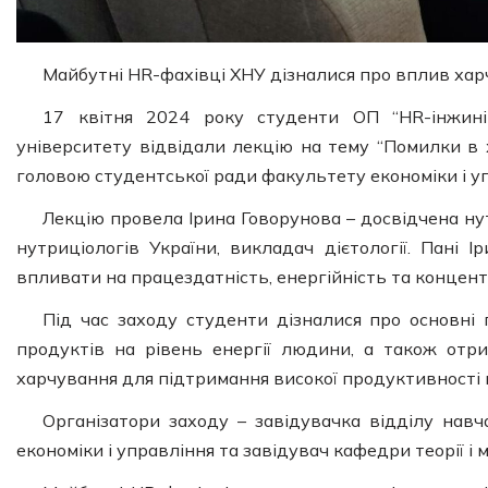
Майбутні HR-фахівці ХНУ дізналися про вплив хар
17 квітня 2024 року студенти ОП “HR-інжинір
університету відвідали лекцію на тему “Помилки в х
головою студентської ради факультету економіки і у
Лекцію провела Ірина Говорунова – досвідчена ну
нутриціологів України, викладач дієтології. Пані
впливати на працездатність, енергійність та концент
Під час заходу студенти дізналися про основні
продуктів на рівень енергії людини, а також отри
харчування для підтримання високої продуктивності 
Організатори заходу – завідувачка відділу навч
економіки і управління та завідувач кафедри теорії 