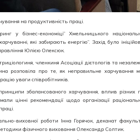
чування на продуктивність праці.
инг у бізнес-економіці” Хмельницького національ
арчуванні, які забирають енергію”. Захід було ініційо
правління Юлією Олексюк.
триціологиня, членкиня Асоціації дієтологів та незале
 Ірина розповіла про те, як неправильне харчування 
рацію уваги співробітників.
 принципи збалансованого харчування, вплив різних 
мали цінні рекомендації щодо організації раціональ
праці.
ально-виховної роботи Інна Горячок, деканат факуль
і методики фізичного виховання Олександр Солтик.