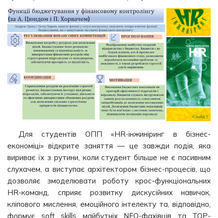
Для студентів ОПП «HR-інжиніринг в бізнес-
економіці» відкрите заняття — це завжди подія, яка
вириває їх з рутини, коли студент більше не є пасивним
слухачем, а виступає архітектором бізнес-процесів, що
дозволяє змоделювати роботу крос-функціональних
HR-команд, сприяє розвитку дискусійних навичок,
кліпового мислення, емоційного інтелекту та, відповідно,
формує soft skills майбутніх NEO-фахівців та ТОР-