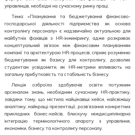
управлінців, необхідні на сучасному ринку праці.
Тема: «Планування та бюджетування фінансово-
господарської діяльності підприємства як основа
контролінгу персоналу» є надзвичайно актуальною для
майбутніх фахівців з HR-інжинірингу, адже розкриває
концептуальний зв’язок між фінансовим плануванням
компанії та архітектурою HR-процесів, сприяє розумінню
бюджетування як базису для контролінгу, дозволяє
студентам усвідомити, як HR-метрики впливають на
загальну прибутковість та стабільність бізнесу.
Лекція озброїла здобувачів освіти потужним
арсеналом знань, необхідним сучасному HR-практику,
завдяки тому, що містила найцікавіші кейси, найсвіжішу
аналітику, найкращі презентації, розв’язання конкретних
прикладних бізнес-кейсів, блискучу міждисциплінарна
інтеграцію термінологічного апарату з управління,
економіки, бізнесу та контролінгу персоналу.