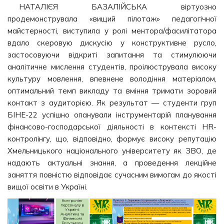
НАТАЛІЄЯ БАЗАЛІЙСЬКА віртуозно
продемонструвала «вищий пілотаж» педагогічної
майстерності, виступила у ролі ментора/фасилітатора
вдало скеровую дискусію у конструктивне русло,
застосовуючи відкриті запитання та стимулюючи
аналітичне мислення студентів, проілюструвала високу
культуру мовлення, впевнене володіння матеріалом,
оптимальний темп викладу та вміння тримати зоровий
контакт з аудиторією. Як результат — студенти груп
БІНЕ-22 успішно опанували інструментарій планування
фінансово-господарської діяльності в контексті HR-
контролінгу, що, відповідно, формує високу репутацію
Хмельницького національного університету як ЗВО, де
надають актуальні знання, а проведення лекційне
заняття повністю відповідає сучасним вимогам до якості
вищої освіти в Україні.