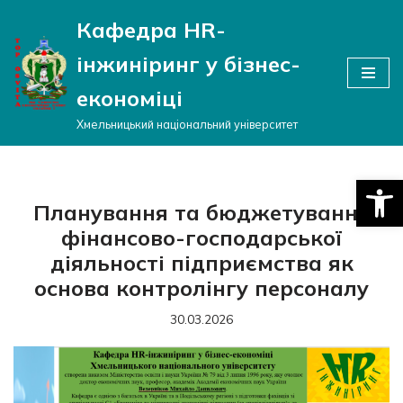
Кафедра HR-
Перейти
інжиніринг у бізнес-
до
вмісту
економіці
Хмельницький національний університет
Відкри
Планування та бюджетування
фінансово-господарської
діяльності підприємства як
основа контролінгу персоналу
30.03.2026