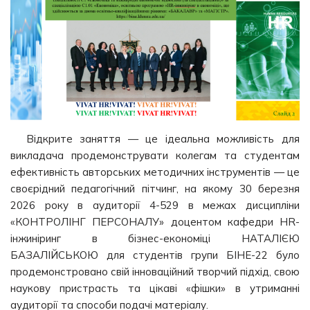
Відкрите заняття — це ідеальна можливість для
викладача продемонструвати колегам та студентам
ефективність авторських методичних інструментів — це
своєрідний педагогічний пітчинг, на якому 30 березня
2026 року в аудиторії 4-529 в межах дисципліни
«КОНТРОЛІНГ ПЕРСОНАЛУ» доцентом кафедри HR-
інжиніринг в бізнес-економіці НАТАЛІЄЮ
БАЗАЛІЙСЬКОЮ для студентів групи БІНЕ-22 було
продемонстровано свій інноваційний творчий підхід, свою
наукову пристрасть та цікаві «фішки» в утриманні
аудиторії та способи подачі матеріалу.