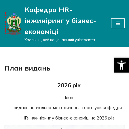
Кафедра HR-
Перейти
інжиніринг у бізнес-
до
вмісту
економіці
Хмельницький національний університет
Відкри
План видань
2026 рік
План
видань навчально-методичної літератури кафедри
HR-інжиніринг у бізнес-економіці на 2026 рік