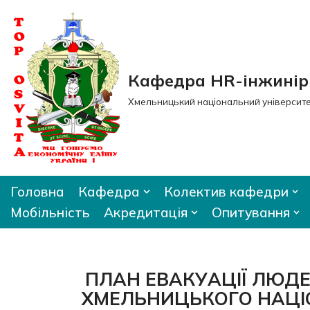
Перейти
до
вмісту
Кафедра HR-інжиніри
Хмельницький національний університ
Головна
Кафедра
Колектив кафедри
Мобільність
Акредитація
Опитування
ПЛАН ЕВАКУАЦІЇ ЛЮДЕЙ
ХМЕЛЬНИЦЬКОГО НАЦІ