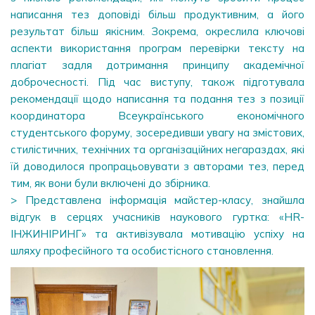
написання тез доповіді більш продуктивним, а його
результат більш якісним. Зокрема, окреслила ключові
аспекти використання програм перевірки тексту на
плагіат задля дотримання принципу академічної
доброчесності. Під час виступу, також підготувала
рекомендації щодо написання та подання тез з позиції
координатора Всеукраїнського економічного
студентського форуму, зосередивши увагу на змістових,
стилістичних, технічних та організаційних негараздах, які
їй доводилося пропрацьовувати з авторами тез, перед
тим, як вони були включені до збірника.
> Представлена інформація майстер-класу, знайшла
відгук в серцях учасників наукового гуртка: «HR-
ІНЖИНІРИНГ» та активізувала мотивацію успіху на
шляху професійного та особистісного становлення.