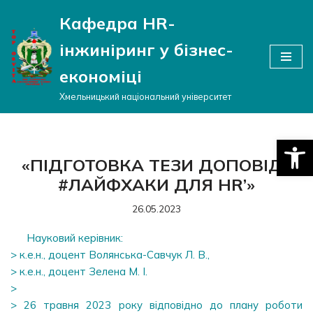
Кафедра HR-
Перейти
інжиніринг у бізнес-
до
вмісту
економіці
Хмельницький національний університет
Відкри
«ПІДГОТОВКА ТЕЗИ ДОПОВІДІ:
#ЛАЙФХАКИ ДЛЯ HR’»
26.05.2023
Науковий керівник:
> к.е.н., доцент Волянська-Савчук Л. В.,
> к.е.н., доцент Зелена М. І.
>
> 26 травня 2023 року відповідно до плану роботи