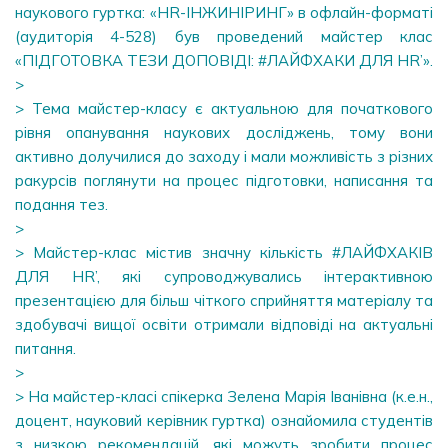
наукового гуртка: «HR-ІНЖИНІРИНГ» в офлайн-форматі
(аудиторія 4-528) був проведений майстер клас
«ПІДГОТОВКА ТЕЗИ ДОПОВІДІ: #ЛАЙФХАКИ ДЛЯ HR’».
>
> Тема майстер-класу є актуальною для початкового
рівня опанування наукових досліджень, тому вони
активно долучилися до заходу і мали можливість з різних
ракурсів поглянути на процес підготовки, написання та
подання тез.
>
> Майстер-клас містив значну кількість #ЛАЙФХАКІВ
ДЛЯ HR’, які супроводжувались інтерактивною
презентацією для більш чіткого сприйняття матеріалу та
здобувачі вищої освіти отримали відповіді на актуальні
питання.
>
> На майстер-класі спікерка Зелена Марія Іванівна (к.е.н.,
доцент, науковий керівник гуртка) ознайомила студентів
з низкою рекомендацій, які можуть зробити процес