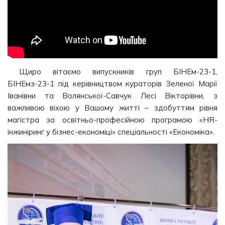
Щиро вітаємо випускників груп БІНЕм-23-1,
БІНЕмз-23-1 під керівництвом кураторів Зеленої Марії
Іванівни та Волянської-Савчук Лесі Вікторівни, з
важливою віхою у Вашому житті – здобуттям рівня
магістра за освітньо-професійною програмою «HR-
інжиніринг у бізнес-економіці» спеціальності «Економіка».