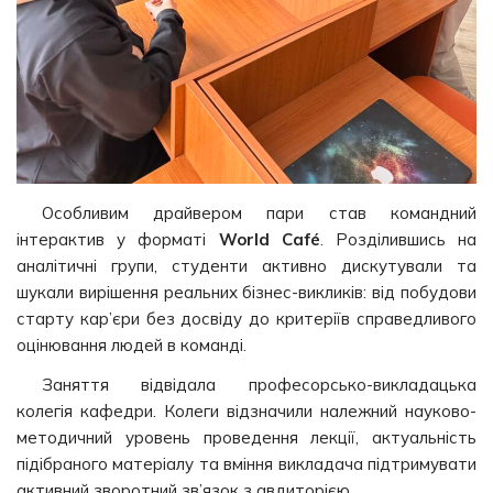
Особливим драйвером пари став командний
інтерактив у форматі
World Café
. Розділившись на
аналітичні групи, студенти активно дискутували та
шукали вирішення реальних бізнес-викликів: від побудови
старту кар’єри без досвіду до критеріїв справедливого
оцінювання людей в команді.
Заняття відвідала професорсько-викладацька
колегія кафедри. Колеги відзначили належний науково-
методичний уровень проведення лекції, актуальність
підібраного матеріалу та вміння викладача підтримувати
активний зворотний зв’язок з авдиторією.