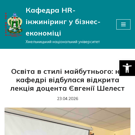
Кафедра HR-
Перейти
інжиніринг у бізнес-
до
вмісту
економіці
Хмельницький національний університет
Відкри
Освіта в стилі майбутнього: на
кафедрі відбулася відкрита
лекція доцента Євгенії Шелест
23.04.2026