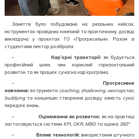
Заняття було побудоване на реальних кейсах,
інструментах провідних компаній та практичному досвіді
викладача у проєктах ГО «Прогресильні». Разом зі
студентами лектор розібрала:
–
Кар’єрні траєкторії:
як будується
професійний шлях, чим корисний горизонтальний
розвиток та як працює сучасна кар’єрограма.
–
Прогресивне
навчання:
інструменти
coaching, shadowing, менторство,
buddying
та концепцію створення досвіду замість сухої
передачі знань.
–
Оцінювання як розвиток:
як на практиці
застосовуються системи
KPI, OKR, MBO
та оцінка
360°
.
–
Вплив технологій:
використання штучного