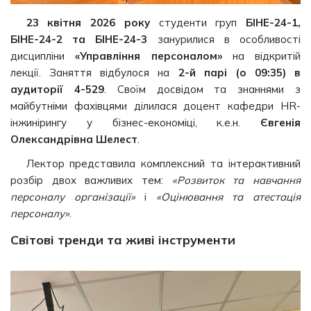
23 квітня 2026 року
студенти груп
БІНЕ-24-1,
БІНЕ-24-2 та БІНЕ-24-3
занурилися в особливості
дисципліни
«Управління персоналом»
на відкритій
лекції. Заняття відбулося на
2-й парі (о 09:35) в
аудиторії 4-529
. Своїм досвідом та знаннями з
майбутніми фахівцями ділилася доцент кафедри HR-
інжинірингу у бізнес-економіці, к.е.н.
Євгенія
Олександрівна Шелест
.
Лектор представила комплексний та інтерактивний
розбір двох важливих тем:
«Розвиток та навчання
персоналу організації»
і
«Оцінювання та атестація
персоналу»
.
Світові тренди та живі інструменти