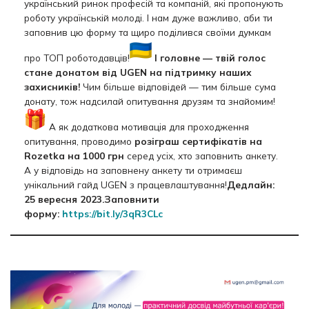
український ринок професій та компаній, які пропонують
роботу українській молоді. І нам дуже важливо, аби ти
заповнив цю форму та щиро поділився своїми думкам
про ТОП роботодавців!
І головне — твій голос
стане донатом від UGEN на підтримку наших
захисників!
Чим більше відповідей — тим більше сума
донату, тож надсилай опитування друзям та знайомим!
А як додаткова мотивація для проходження
опитування, проводимо
розіграш сертифікатів на
Rozetka на 1000 грн
серед усіх, хто заповнить анкету.
А у відповідь на заповнену анкету ти отримаєш
унікальний гайд UGEN з працевлаштування!
Дедлайн:
25 вересня 2023.
Заповнити
форму:
https://bit.ly/3qR3CLc