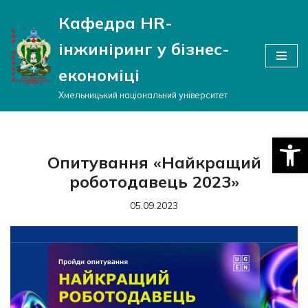
Кафедра HR-
Перейти
інжиніринг у бізнес-
до
вмісту
економіці
Хмельницький національний університет
Відкри
Опитування «Найкращий
роботодавець 2023»
05.09.2023