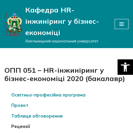
Кафедра HR-
Перейти
інжиніринг у бізнес-
до
вмісту
економіці
Хмельницький національний університет
Відкри
ОПП 051 – HR-інжиніринг у
бізнес-економіці 2020 (бакалавр)
Освітньо-професійна програма
Проект
Таблиця обговорення
Рецензії