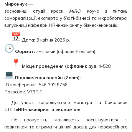
Мирончук
—
засновниці студії краси
MIRO
, коуча з питань
самореалізації, експерта у б’юті-бізнесі та мікроблогера,
випускниці кафедри HR-інжиніринг у бізнес-економіці.
Дата:
8 квітня 2026 р.
Формат:
змішаний (офлайн + онлайн)
Місце проведення (офлайн):
ауд. 4-528
Підключення онлайн (Zoom):
ID конференції: 546 393 8756
Passcode: V79RjF
До участі запрошуються магістри та бакалаври
ОПП
«HR-інжиніринг в економіці»
.
Не пропустіть можливість поспілкуватися з
практиком та отримати цінний досвід для професійного