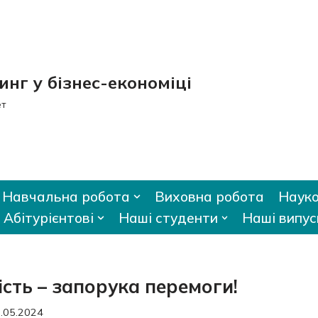
нг у бізнес-економіці
ет
Навчальна робота
Виховна робота
Науко
Абітурієнтові
Наші студенти
Наші випус
ість – запорука перемоги!
.05.2024