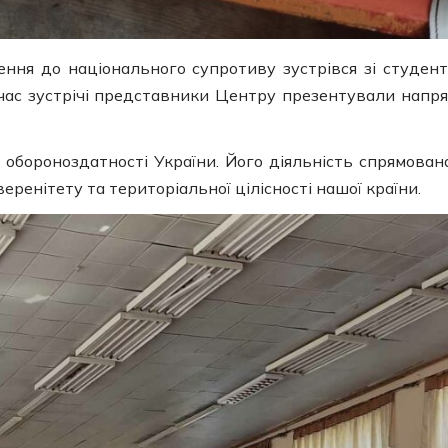
ння до національного супротиву зустрівся зі студен
д час зустрічі представники Центру презентували напр
обороноздатності України. Його діяльність спрямован
еренітету та територіальної цілісності нашої країни.