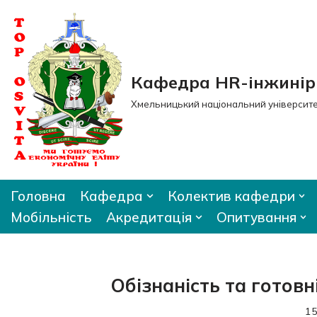
Перейти
до
вмісту
Кафедра HR-інжиніри
Хмельницький національний університ
Головна
Кафедра
Колектив кафедри
Мобільність
Акредитація
Опитування
Обізнаність та готовн
15