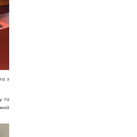
та з
у та
омий