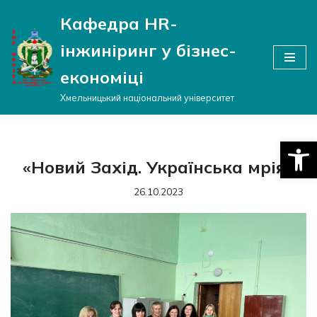
Кафедра HR-
Перейти
інжиніринг у бізнес-
до
вмісту
економіці
Хмельницький національний університет
Відкри
«Новий Захід. Українська мрія»
26.10.2023