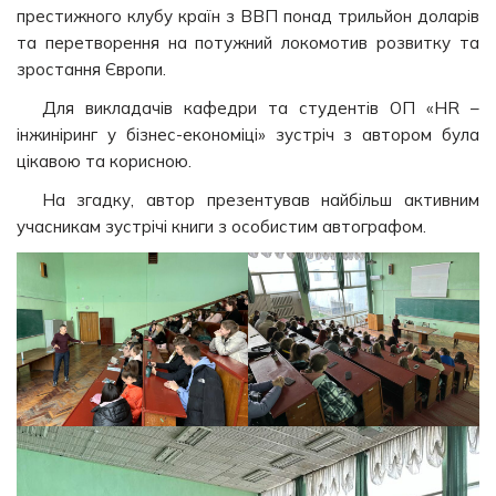
престижного клубу країн з ВВП понад трильйон доларів
та перетворення на потужний локомотив розвитку та
зростання Європи.
Для викладачів кафедри та студентів ОП «HR –
інжиніринг у бізнес-економіці» зустріч з автором була
цікавою та корисною.
На згадку, автор презентував найбільш активним
учасникам зустрічі книги з особистим автографом.