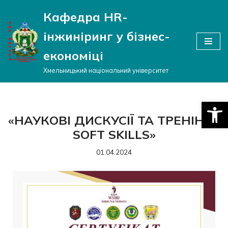
Кафедра HR-
Перейти
інжиніринг у бізнес-
до
вмісту
економіці
Хмельницький національний університет
Відкри
«НАУКОВІ ДИСКУСІЇ ТА ТРЕНІНГИ
SOFT SKILLS»
01.04.2024