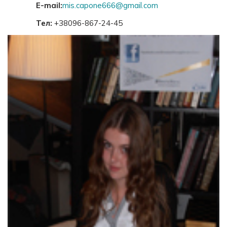
E-mail:
mis.capone666@gmail.com
Тел:
+38096-867-24-45