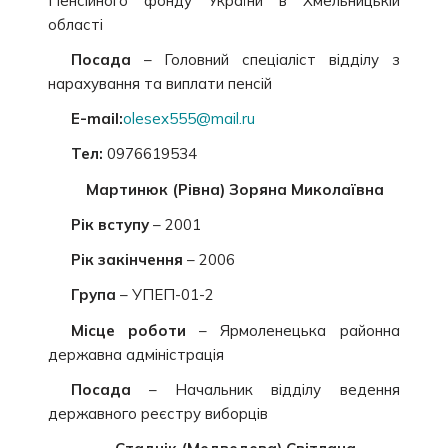
Пенсійного фонду України в Хмельницькій
області
Посада
– Головний спеціаліст відділу з
нарахування та виплати пенсій
E-mail:
olesex555@mail.ru
Тел:
0976619534
Мартинюк (Рівна) Зоряна Миколаївна
Рік вступу
– 2001
Рік закінчення
– 2006
Група
– УПЕП-01-2
Місце роботи
– Ярмоленецька районна
державна адміністрація
Посада
– Начальник відділу ведення
державного реєстру виборців