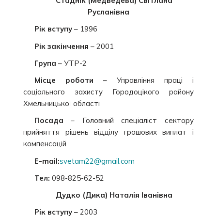
Стаднік (Медведева) Світлана
Русланівна
Рік вступу
– 1996
Рік закінчення
– 2001
Група
– УТР-2
Місце роботи
– Управління праці і
соціального захисту Городоцікого району
Хмельницької області
Посада
– Головний спеціаліст сектору
прийняття рішень відділу грошових виплат і
компенсацій
E-mail:
svetam22@gmail.com
Тел:
098-825-62-52
Дудко (Дика) Наталія Іванівна
Рік вступу
– 2003