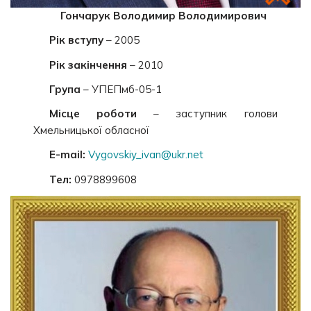
Гончарук Володимир Володимирович
Рік вступу
– 2005
Рік закінчення
– 2010
Група
– УПЕПмб-05-1
Місце роботи
– заступник голови
Хмельницької обласної
E-mail:
Vygovskiy_ivan@ukr.net
Тел:
0978899608