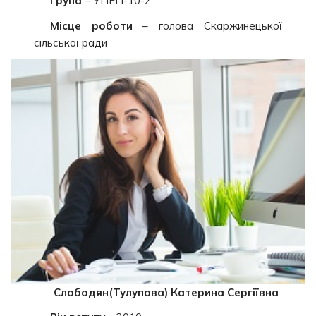
Група
– УПЕП-10-2
Місце роботи
– голова Скаржинецької
сільської ради
Слободян(Тулупова) Катерина Сергіївна