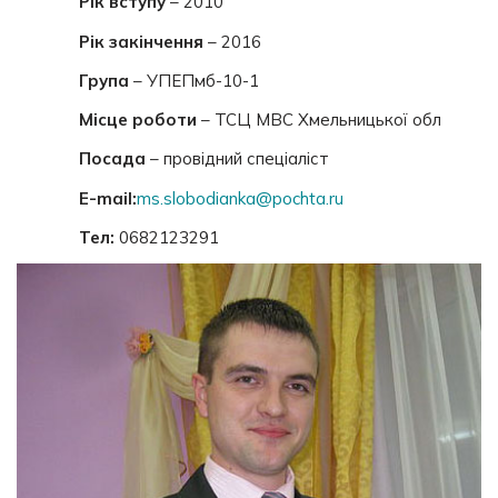
Рік вступу
– 2010
Рік закінчення
– 2016
Група
– УПЕПмб-10-1
Місце роботи
– ТСЦ МВС Хмельницької обл
Посада
– провідний спеціаліст
E-mail:
ms.slobodianka@pochta.ru
Тел:
0682123291