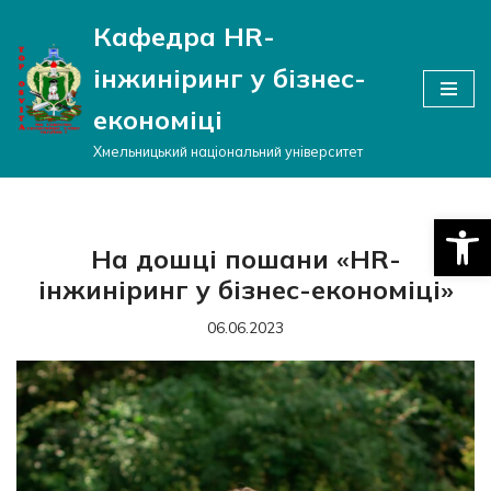
Кафедра HR-
Перейти
інжиніринг у бізнес-
до
вмісту
економіці
Хмельницький національний університет
Відкри
На дошці пошани «HR-
інжиніринг у бізнес-економіці»
06.06.2023