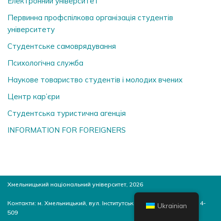
Електронний університет
Первинна профспілкова організація студентів
університету
Студентське самоврядування
Психологічна служба
Наукове товариство студентів і молодих вчених
Центр кар’єри
Студентська туристична агенція
INFORMATION FOR FOREIGNERS
Хмельницький національний університет, 2026
Контакти: м. Хмельницький, вул. Інститутська, 11, 4-й корпус, ауд. 4-
Ukrainian
509