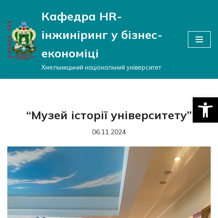
Кафедра HR-
Перейти
інжиніринг у бізнес-
до
вмісту
економіці
Хмельницький національний університет
Відкри
“Музей історії університету”
06.11.2024