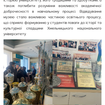
історією університету, його традиціями та здобутками, а
також поглибити розуміння важливості академічної
доброчесності в навчальному процесі. Відвідування
музею стало важливою частиною освітнього процесу,
що сприяло формуванню у студентів поваги до історії та
культурної спадщини Хмельницького національного
університету.