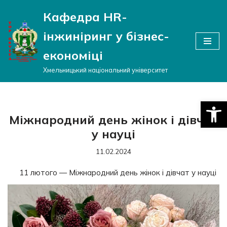
Кафедра HR-
Перейти
інжиніринг у бізнес-
до
вмісту
економіці
Хмельницький національний університет
Відкри
Міжнародний день жінок і дівчат
у науці
11.02.2024
11 лютого — Міжнародний день жінок і дівчат у науці