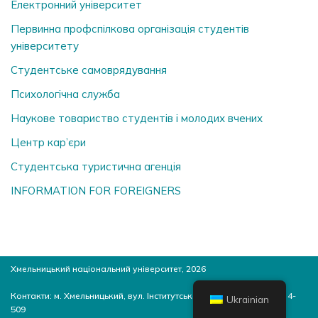
Електронний університет
Первинна профспілкова організація студентів
університету
Студентське самоврядування
Психологічна служба
Наукове товариство студентів і молодих вчених
Центр кар’єри
Студентська туристична агенція
INFORMATION FOR FOREIGNERS
Хмельницький національний університет, 2026
Контакти: м. Хмельницький, вул. Інститутська, 11, 4-й корпус, ауд. 4-
Ukrainian
509