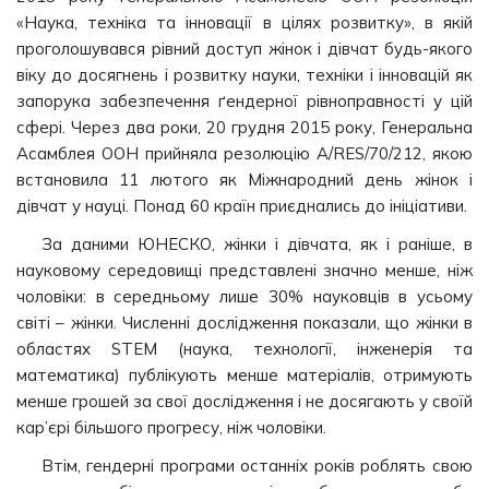
«Наука, техніка та інновації в цілях розвитку», в якій
проголошувався рівний доступ жінок і дівчат будь-якого
віку до досягнень і розвитку науки, техніки і інновацій як
запорука забезпечення ґендерної рівноправності у цій
сфері. Через два роки, 20 грудня 2015 року, Генеральна
Асамблея ООН прийняла резолюцію A/RES/70/212, якою
встановила 11 лютого як Міжнародний день жінок і
дівчат у науці. Понад 60 країн приєднались до ініціативи.
За даними ЮНЕСКО, жінки і дівчата, як і раніше, в
науковому середовищі представлені значно менше, ніж
чоловіки: в середньому лише 30% науковців в усьому
світі – жінки. Численні дослідження показали, що жінки в
областях STEM (наука, технології, інженерія та
математика) публікують менше матеріалів, отримують
менше грошей за свої дослідження і не досягають у своїй
кар’єрі більшого прогресу, ніж чоловіки.
Втім, гендерні програми останніх років роблять свою