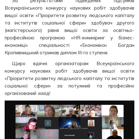
За результатами підведених підсумків
Всеукраїнського конкурсу наукових робіт здобувачів
вищої освіти «Пріоритети розвитку людського капіталу
та інститутів соціальної сфери» здобувач другого
(магістерського) рівня вищої освіти за освітньо-
професійною програмою «HR-інжиніринг у бізнес-
економіці» спеціальності «Економіка» Богдан
Кропивницький отримав диплом ІІІ-го ступеня.
Щиро вдячні організаторам Всеукраїнського
конкурсу наукових робіт здобувачів вищої освіти
«Пріоритети розвитку людського капіталу та інститутів
соціальної сфери» за потужний та професійно
організований захід!