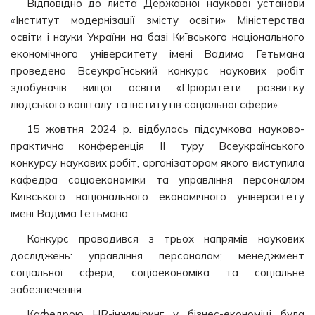
Відповідно до листа Державної наукової установи
«Інститут модернізації змісту освіти» Міністерства
освіти і науки України на базі Київського національного
економічного університету імені Вадима Гетьмана
проведено Всеукраїнський конкурс наукових робіт
здобувачів вищої освіти «Пріоритети розвитку
людського капіталу та інститутів соціальної сфери».
15 жовтня 2024 р. відбулась підсумкова науково-
практична конференція ІІ туру Всеукраїнського
конкурсу наукових робіт, організатором якого виступила
кафедра соціоекономіки та управління персоналом
Київського національного економічного університету
імені Вадима Гетьмана.
Конкурс проводився з трьох напрямів наукових
досліджень: управління персоналом; менеджмент
соціальної сфери; соціоекономіка та соціальне
забезпечення.
Кафедрою HR-інжиніринг у бізнес-економіці була