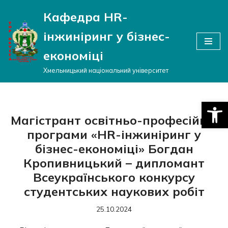
Кафедра HR-
Перейти
інжиніринг у бізнес-
до
вмісту
економіці
Хмельницький національний університет
Відкри
Магістрант освітньо-професійної
програми «HR-інжиніринг у
бізнес-економіці» Богдан
Кропивницький – дипломант
Всеукраїнського конкурсу
студентських наукових робіт
25.10.2024