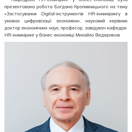
презентована робота Богдана Кропивницького на тему
«Застосування Digital-інструментів HR-інжинірингу в
умовах цифровізації економіки», науковий керівник
доктор економічних наук, професор, завідувач кафедри
HR-інжиніринг у бізнес-економіці Михайло Ведерніков.