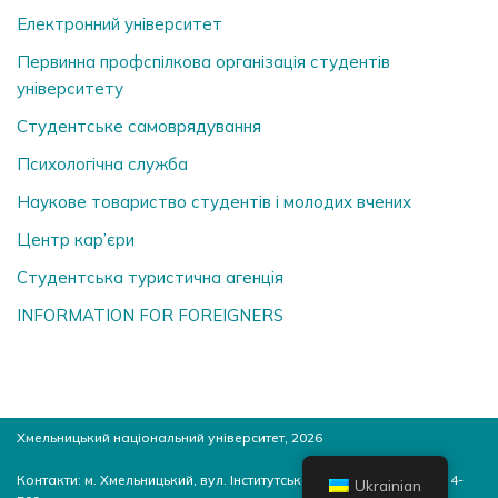
Електронний університет
Первинна профспілкова організація студентів
університету
Студентське самоврядування
Психологічна служба
Наукове товариство студентів і молодих вчених
Центр кар’єри
Студентська туристична агенція
INFORMATION FOR FOREIGNERS
Хмельницький національний університет, 2026
Контакти: м. Хмельницький, вул. Інститутська, 11, 4-й корпус, ауд. 4-
Ukrainian