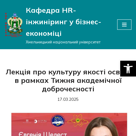
Кафедра HR-
Перейти
інжиніринг у бізнес-
до
вмісту
економіці
Хмельницький національний університет
Відкри
Лекція про культуру якості освіти
в рамках Тижня академічної
доброчесності
17.03.2025