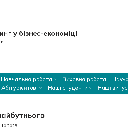
нг у бізнес-економіці
ет
Навчальна робота
Виховна робота
Науко
Абітурієнтові
Наші студенти
Наші випус
майбутнього
.10.2023