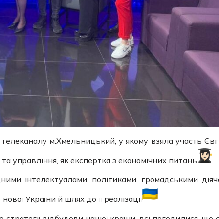
 телеканалу м.Хмельницький, у якому взяла участь Євг
а управління, як експертка з економічних питань
дними інтелектуалами, політиками, громадськими діяч
ової України й шлях до її реалізації
 стратегії відбудови нашої країни, всі погодилися, що 