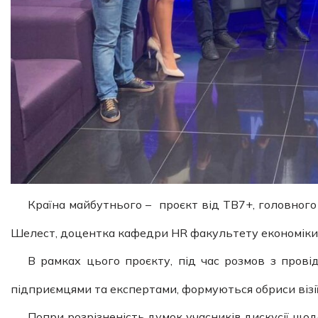
Країна майбутнього – проєкт від ТВ7+, головного
Шелест, доцентка кафедри HR факультету економіки т
В рамках цього проєкту, під час розмов з прові
підприємцями та експертами, формуються обриси візії н
Попри розрізненість думок учасників дискусії щодо