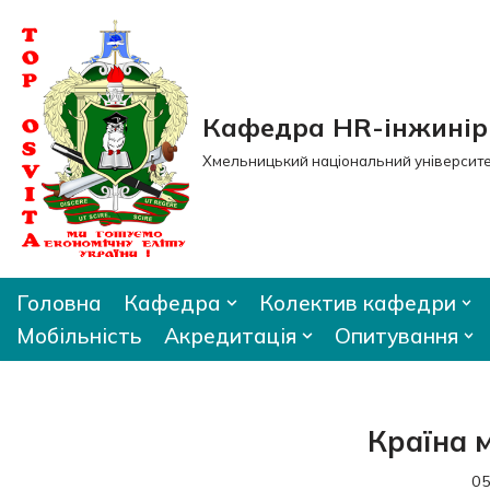
Перейти
до
вмісту
Кафедра HR-інжиніри
Хмельницький національний університ
Головна
Кафедра
Колектив кафедри
Мобільність
Акредитація
Опитування
Країна 
05