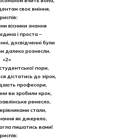
рсоналом вчить вона,
дентам своє вміння.
риспів:
 ми вісники знання
 єдина і проста –
нні, досвідченні були
ри далеко рознесли.
«2»
 студентської пори,
ся дістатись до зірок,
 дають професори,
и ви зробили крок,
авлінське ремесло,
керівниками стали,
знання як джерело,
огла пишатись вами!
риспів: