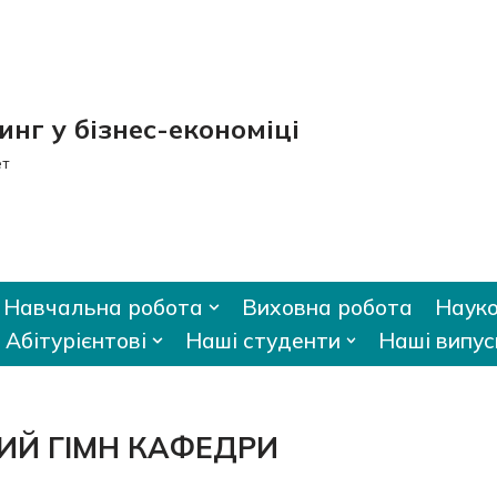
нг у бізнес-економіці
ет
Навчальна робота
Виховна робота
Науко
Абітурієнтові
Наші студенти
Наші випус
ИЙ ГІМН КАФЕДРИ