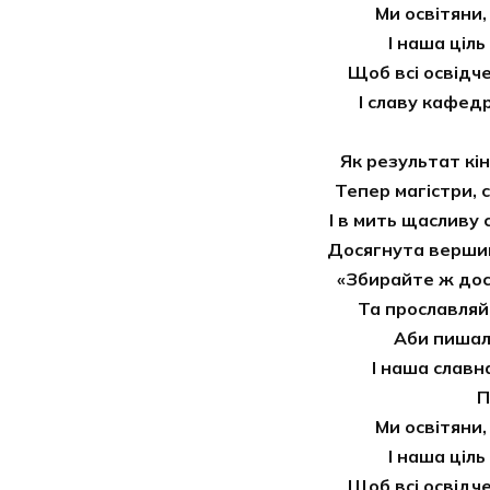
Ми освітяни,
І наша ціль
Щоб всі освідче
І славу кафед
Як результат кі
Тепер магістри, 
І в мить щасливу
Досягнута вершин
«Збирайте ж дос
Та прославляй
Аби пишал
І наша славн
П
Ми освітяни,
І наша ціль
Щоб всі освідче