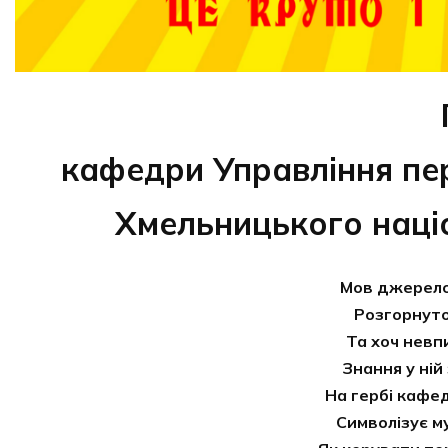
кафедри Управління пер
Хмельницького наці
Мов джерело
Розгорнуто
Та хоч невп
Знання у ній
На гербі кафе
Символізує м