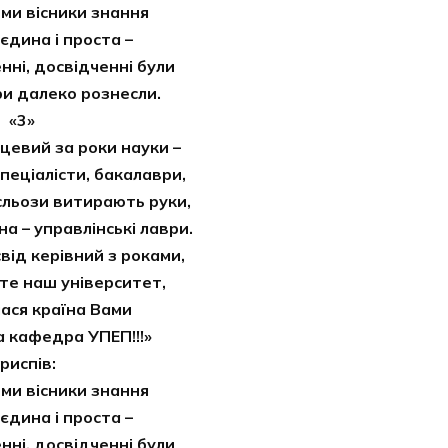
 ми вісники знання
 єдина і проста –
нні, досвідченні були
ри далеко рознесли.
«3»
нцевий за роки науки –
спеціалісти, бакалаври,
 сльози витирають руки,
а – управлінські лаври.
від керівний з роками,
те наш університет,
ася країна Вами
а кафедра УПЕП!!!»
риспів:
 ми вісники знання
 єдина і проста –
нні, досвідченні були