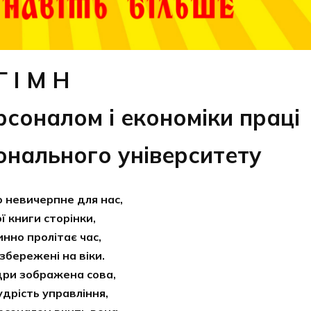
Г І М Н
соналом і економіки праці
онального університету
 невичерпне для нас,
ї книги сторінки,
инно пролітає час,
 збережені на віки.
дри зображена сова,
удрість управління,