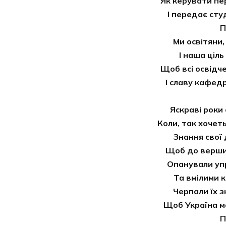
Як керувати пе
І передає сту
П
Ми освітяни,
І наша ціль
Щоб всі освідче
І славу кафед
Яскраві роки
Коли, так хочеть
Знання свої
Щоб до вершин
Опанували упр
Та вмілими 
Черпали їх 
Щоб Україна м
П