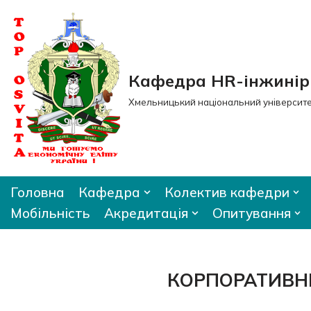
Перейти
до
вмісту
Кафедра HR-інжиніри
Хмельницький національний університ
Головна
Кафедра
Колектив кафедри
Мобільність
Акредитація
Опитування
КОРПОРАТИВН