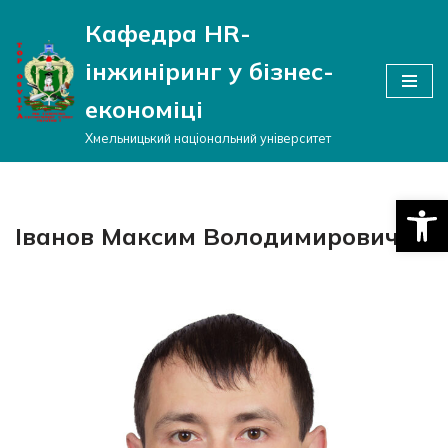
Кафедра HR-
Перейти
інжиніринг у бізнес-
до
вмісту
економіці
Хмельницький національний університет
Відкри
Іванов Максим Володимирович