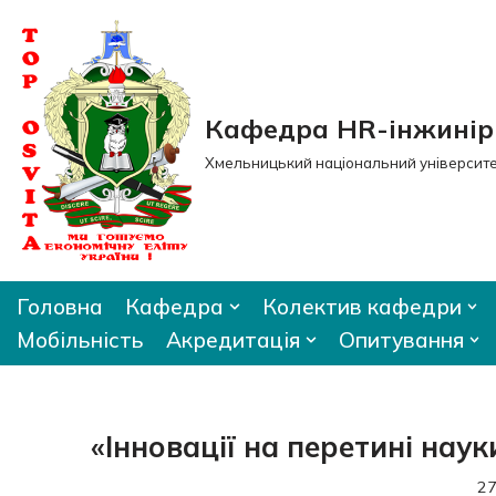
Перейти
до
вмісту
Кафедра HR-інжиніри
Хмельницький національний університ
Головна
Кафедра
Колектив кафедри
Мобільність
Акредитація
Опитування
«Інновації на перетині нау
27