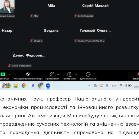
номічних наук, професор Національного універси
і економіки промисловості та інноваційного розвитку
«Інжиніринг Автоматизація-Машинобудування», він акт
впровадженню сучасних технологій та зміцненню взаєм
 та громадська діяльність спрямована на підвищ