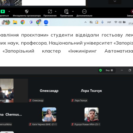
авління проєктами» студенти відвідали гостьову ле
их наук, професора, Національний університет «Запорі
 «Запорізький кластер «Інжиніринг Автоматизац