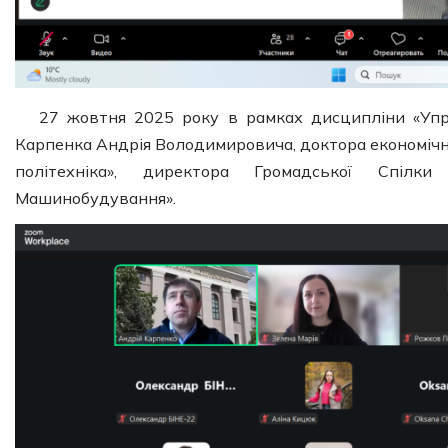
27 жовтня 2025 року в рамках дисципліни «Упр
Карпенка Андрія Володимировича, доктора економічн
політехніка», директора Громадської Спілки
Машинобудування».