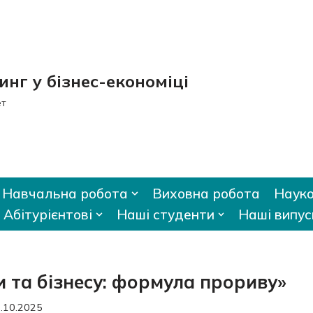
нг у бізнес-економіці
ет
Навчальна робота
Виховна робота
Науко
Абітурієнтові
Наші студенти
Наші випус
ки та бізнесу: формула прориву»
.10.2025