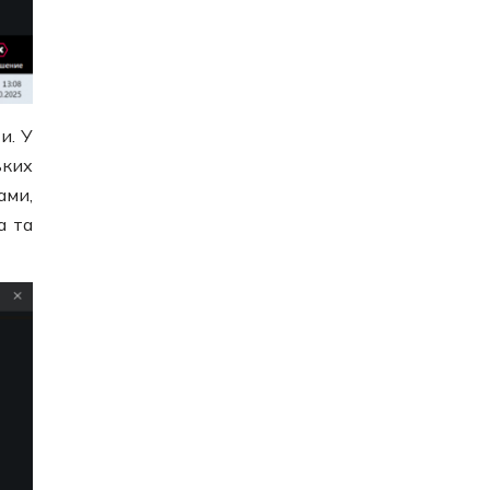
и. У
ьких
ами,
а та