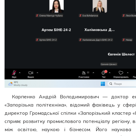
Карпенко Андрій Володимирович — доктор еко
«Запорізька політехніка», відомий фахівець у сфер
директор Громадської спілки «Запорізький кластер 
сприяє розвитку промислового потенціалу регіону, 
між освітою, наукою і бізнесом. Його наукова