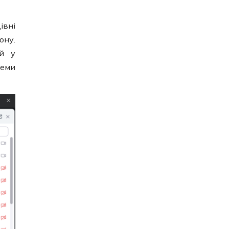
івні
ону.
ій у
теми