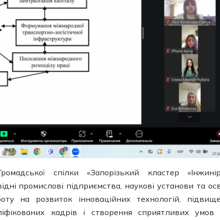
ромадської спілки «Запорізький кластер «Інжині
дні промислові підприємства, наукові установи та осв
боту на розвиток інноваційних технологій, підвищ
ліфікованих кадрів і створення сприятливих умов