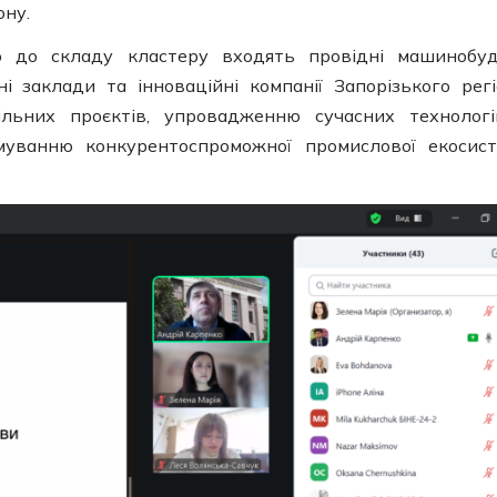
ону.
 до складу кластеру входять провідні машинобуд
ні заклади та інноваційні компанії Запорізького регі
льних проєктів, упровадженню сучасних технолог
муванню конкурентоспроможної промислової екосис