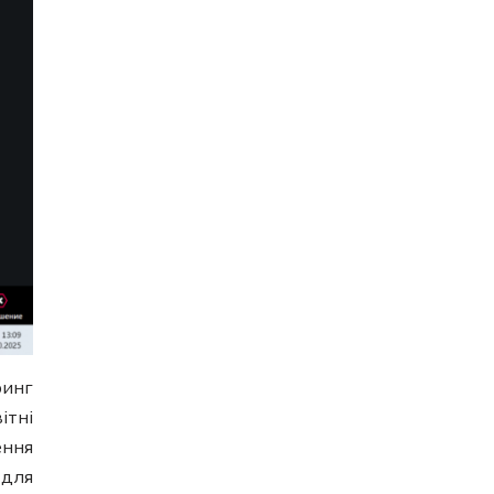
ринг
ітні
ення
 для