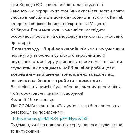
Ігри Заводів 6.0 – це можливість для студентів
інженерних, аграрних та технічних спеціальностей взяти
участь в кейсах від відомих виробництв, таких як Kernel,
Імперіал Тобакко Продакшн Україна, БТУ-Центр,
Хлібпром. Вони матимуть можливість дослідити
особливості роботи та атмосферу великих промислових
просторів.
План заходу:
–
3 дні воркшопів
, під час яких учасники
поринуть у технології сучасного виробництва й
внутрішню атмосферу управління проєктами;– показати
студентам,
як працюють найбільші виробництва
всередині
;–
вирішення прикладних завдань
від
великих виробництв та
робота в командах.
За вирішення кейсів, буде обрано команду-переможця,
якій гарантовані приємні подарунки!
Коли:
6-15 листопада
Де:
ZOOMБезкоштовноДля участі потрібна попередня
реєстрація за посиланням:
https://forms.gle/MLBzSLpFF4NywvZb9
Будемо вдячні за поширення серед вашого студентства
та випускників!