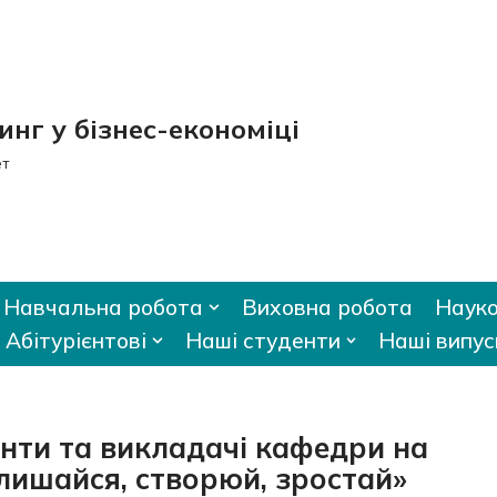
нг у бізнес-економіці
ет
Навчальна робота
Виховна робота
Науко
Абітурієнтові
Наші студенти
Наші випус
денти та викладачі кафедри на
лишайся, створюй, зростай»