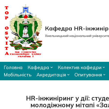
Перейти
до
вмісту
Кафедра HR-інжиніри
Хмельницький національний університ
Головна
Кафедра
Колектив кафедри
Мобільність
Акредитація
Опитування
HR-інжиніринг у дії: сту
молодіжному мітапі «За