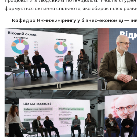
формується активна спільнота, яка обирає шлях розвит
Кафедра HR-інжинірингу у бізнес-економіці — ін