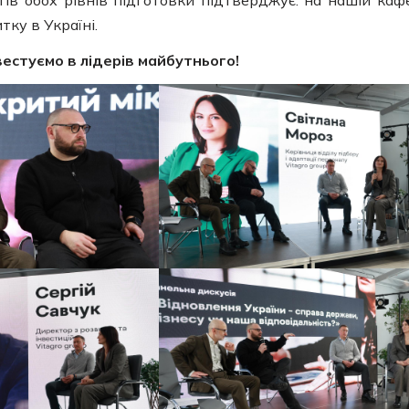
ку в Україні.
вестуємо в лідерів майбутнього!