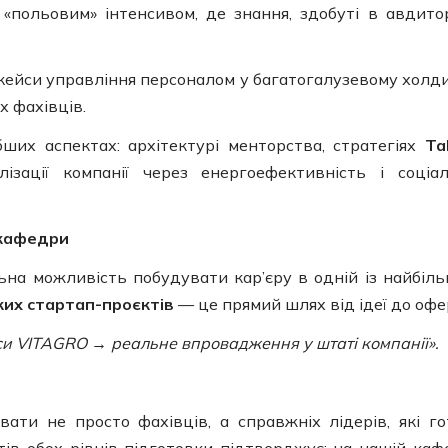
польовим» інтенсивом, де знання, здобуті в авдитор
кейси управління персоналом у багатогалузевому холд
х фахівців.
их аспектах: архітектурі менторства, стратегіях
Ta
зації компанії через енергоефективність і соціа
 кафедри
на можливість побудувати кар’єру в одній із найбіл
ких стартап-проєктів
— це прямий шлях від ідеї до офе
и VITAGRO → реальне впровадження у штаті компанії».
ати не просто фахівців, а справжніх лідерів, які го
ів обох рівнів підготовки підтверджує: на нашій каф