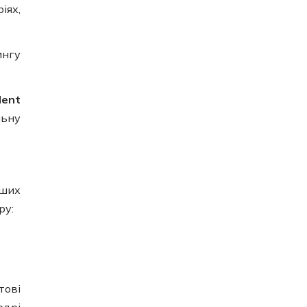
іях,
ингу
lent
льну
ьших
ру:
тові
едрі