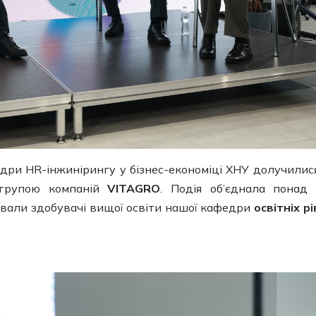
дри HR-інжинірингу у бізнес-економіці ХНУ долучилис
о групою компаній
VITAGRO
. Подія об’єднала понад
ували здобувачі вищої освіти нашої кафедри
освітніх рі