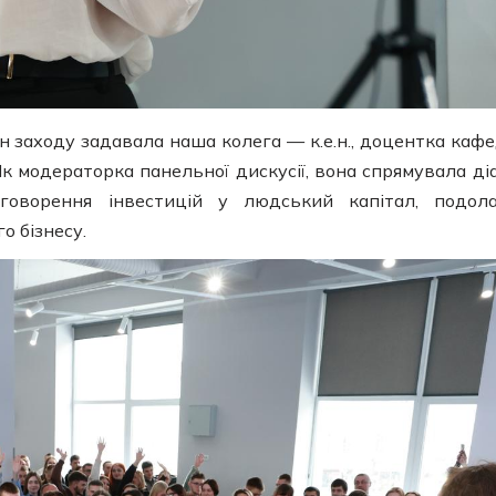
 заходу задавала наша колега — к.е.н., доцентка каф
 Як модераторка панельної дискусії, вона спрямувала ді
оворення інвестицій у людський капітал, подол
о бізнесу.