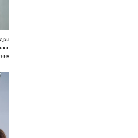
едри
алог
ання