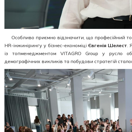
Особливо приємно відзначити, що професійний тон
HR-інжинірингу у бізнес-економіці
Євгенія Шелест
.
із топменеджментом VITAGRO Group у русло обг
демографічних викликів та побудови стратегій сталог