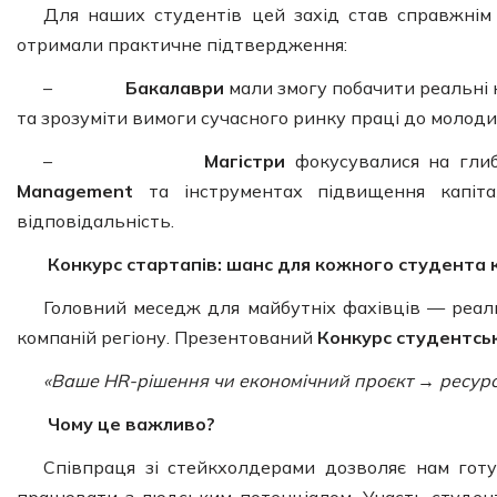
Для наших студентів цей захід став справжнім «
отримали практичне підтвердження:
–
Бакалаври
мали змогу побачити реальні 
та зрозуміти вимоги сучасного ринку праці до молоди
–
Магістри
фокусувалися на глибш
Management
та інструментах підвищення капіталі
відповідальність.
Конкурс стартапів: шанс для кожного студента
Головний меседж для майбутніх фахівців — реаль
компаній регіону. Презентований
Конкурс студентсь
«Ваше HR-рішення чи економічний проєкт → ресурс
Чому це важливо?
Співпраця зі стейкхолдерами дозволяє нам готув
працювати з людським потенціалом. Участь студент