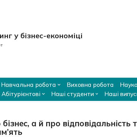
нг у бізнес-економіці
ет
Навчальна робота
Виховна робота
Науко
Абітурієнтові
Наші студенти
Наші випус
бізнес, а й про відповідальність 
ам’ять