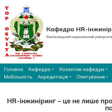
Перейти
до
вмісту
Кафедра HR-інжиніри
Хмельницький національний університ
Головна
Кафедра
Колектив кафедри
Мобільність
Акредитація
Опитування
HR-інжиніринг – це не лише про 
п