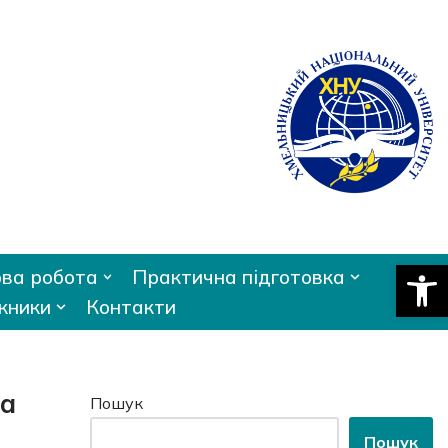
Відкри
ва робота
Практична підготовка
кники
Контакти
та
Пошук
Пошук