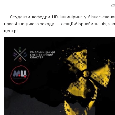
29
Студенти кафедри HR-інжиніринг у бізнес-економ
просвітницького заходу — лекції «Чорнобиль: ніч, я
центрі.