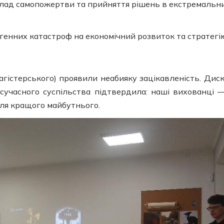
клад самопожертви та прийняття рішень в екстремальн
огенних катастроф на економічний розвиток та стратегі
агістерського) проявили неабияку зацікавленість. Диск
і сучасного суспільства підтвердила: наші вихованці 
для кращого майбутнього.