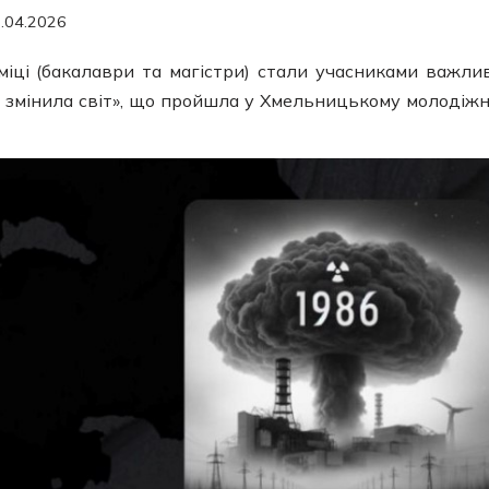
.04.2026
іці (бакалаври та магістри) стали учасниками важли
ка змінила світ», що пройшла у Хмельницькому молодіж