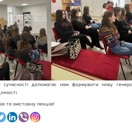
у сучасності допомагає нам формувати нову генер
інності.
ю та змістовну лекцію!