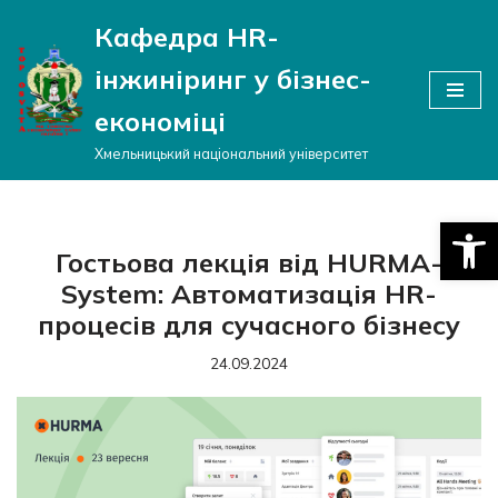
Кафедра HR-
Перейти
інжиніринг у бізнес-
до
вмісту
економіці
Хмельницький національний університет
Відкри
Гостьова лекція від HURMA-
System: Автоматизація HR-
процесів для сучасного бізнесу
24.09.2024