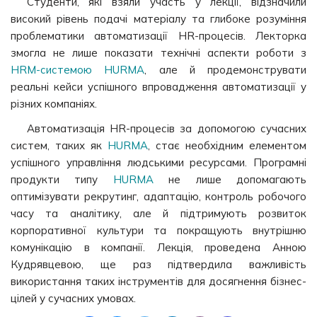
Студенти, які взяли участь у лекції, відзначили
високий рівень подачі матеріалу та глибоке розуміння
проблематики автоматизації HR-процесів. Лекторка
змогла не лише показати технічні аспекти роботи з
HRM-системою HURMA
, але й продемонструвати
реальні кейси успішного впровадження автоматизації у
різних компаніях.
Автоматизація HR-процесів за допомогою сучасних
систем, таких як
HURMA
, стає необхідним елементом
успішного управління людськими ресурсами. Програмні
продукти типу
HURMA
не лише допомагають
оптимізувати рекрутинг, адаптацію, контроль робочого
часу та аналітику, але й підтримують розвиток
корпоративної культури та покращують внутрішню
комунікацію в компанії. Лекція, проведена Анною
Кудрявцевою, ще раз підтвердила важливість
використання таких інструментів для досягнення бізнес-
цілей у сучасних умовах.