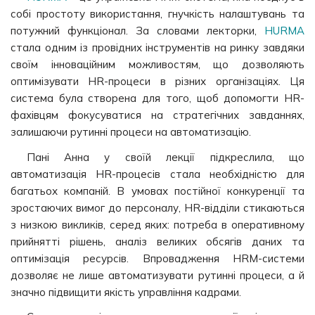
собі простоту використання, гнучкість налаштувань та
потужний функціонал. За словами лекторки,
HURMA
стала одним із провідних інструментів на ринку завдяки
своїм інноваційним можливостям, що дозволяють
оптимізувати HR-процеси в різних організаціях. Ця
система була створена для того, щоб допомогти HR-
фахівцям фокусуватися на стратегічних завданнях,
залишаючи рутинні процеси на автоматизацію.
Пані Анна у своїй лекції підкреслила, що
автоматизація HR-процесів стала необхідністю для
багатьох компаній. В умовах постійної конкуренції та
зростаючих вимог до персоналу, HR-відділи стикаються
з низкою викликів, серед яких: потреба в оперативному
прийнятті рішень, аналіз великих обсягів даних та
оптимізація ресурсів. Впровадження HRM-системи
дозволяє не лише автоматизувати рутинні процеси, а й
значно підвищити якість управління кадрами.