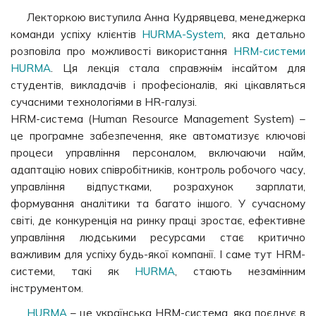
Лекторкою виступила Анна Кудрявцева, менеджерка
команди успіху клієнтів
HURMA-System
, яка детально
розповіла про можливості використання
HRM-системи
HURMA
. Ця лекція стала справжнім інсайтом для
студентів, викладачів і професіоналів, які цікавляться
сучасними технологіями в HR-галузі.
HRM-система (Human Resource Management System) –
це програмне забезпечення, яке автоматизує ключові
процеси управління персоналом, включаючи найм,
адаптацію нових співробітників, контроль робочого часу,
управління відпустками, розрахунок зарплати,
формування аналітики та багато іншого. У сучасному
світі, де конкуренція на ринку праці зростає, ефективне
управління людськими ресурсами стає критично
важливим для успіху будь-якої компанії. І саме тут HRM-
системи, такі як
HURMA
, стають незамінним
інструментом.
HURMA
– це українська HRM-система, яка поєднує в