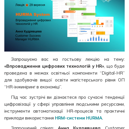
Запрошуємо вас на гостьову лекцію на тему:
«Впровадження цифрових технологій у HR»
, що буде
проведена в межах освітньої компоненти “Digital-HR”
для здобувачів вищої освіти магістерського рівня ОП
“HR-інжиніринг в економіці”.
Під час зустрічі ви дізнаєтеся про сучасні тенденції
цифровізації у сфері управління людськими ресурсами,
інструменти автоматизації HR-процесів та практичні
приклади використання
HRM-системи HURMA
.
Запрошений спікер:
Анна Кудрявцева
, Customer