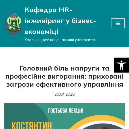
Кафедра HR-
Перейти
інжиніринг у бізнес-
до
вмісту
економіці
Хмельницький національний університет
Відкри
Головний біль напруги та
професійне вигорання: приховані
загрози ефективного управління
20.04.2026