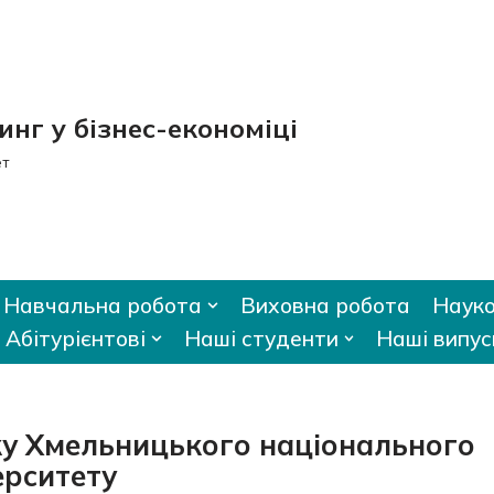
нг у бізнес-економіці
ет
Навчальна робота
Виховна робота
Науко
Абітурієнтові
Наші студенти
Наші випус
еку Хмельницького національного
ерситету