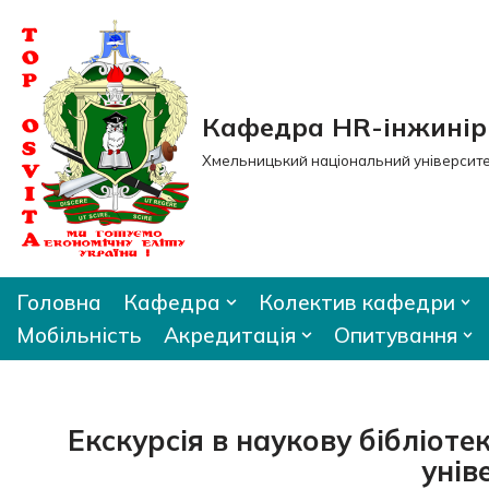
Перейти
до
вмісту
Кафедра HR-інжиніри
Хмельницький національний університ
Головна
Кафедра
Колектив кафедри
Мобільність
Акредитація
Опитування
Екскурсія в наукову бібліот
унів