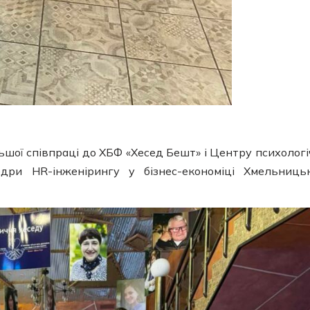
льшої співпраці до ХБФ «Хесед Бешт» і Центру психологі
ри HR-інженірингу у бізнес-економіці Хмельниць