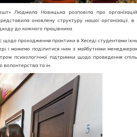
шт» Людмила Новицька розповіла про організаці
редставила оновлену структуру нашої організації, в 
дходу до кожного працівника.
с щодо проходження практики в Хеседі студентами їхн
ері і можемо поділитися ним з майбутніми менеджера
тром психологічної підтримки щодо проведення спіл
о волонтерства та ін.