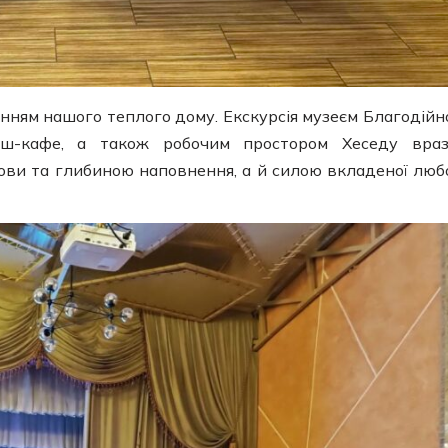
нням нашого теплого дому. Екскурсія музеєм Благодійно
раш-кафе, а також робочим простором Хеседу вра
дови та глибиною наповнення, а й силою вкладеної любо