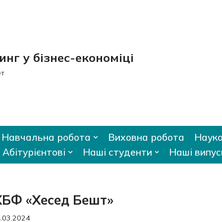
нг у бізнес-економіці
ет
Навчальна робота
Виховна робота
Науко
Абітурієнтові
Наші студенти
Наші випус
 ХБФ «Хесед Бешт»
.03.2024