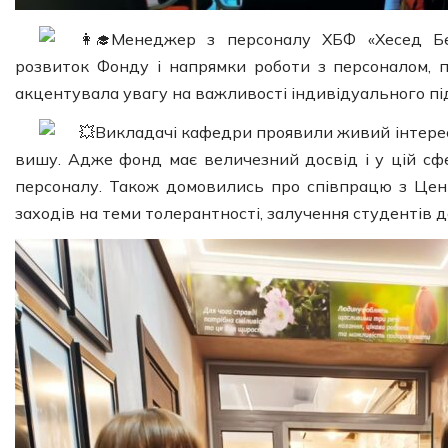
Менеджер з персоналу ХБФ «Хесед Бе
розвиток Фонду і напрямки роботи з персоналом, п
акцентувала увагу на важливості індивідуального пі
Викладачі кафедри проявили живий інтере
вишу. Адже фонд має величезний досвід і у цій сф
персоналу. Також домовились про співпрацю з Цен
заходів на теми толерантності, залучення студентів д