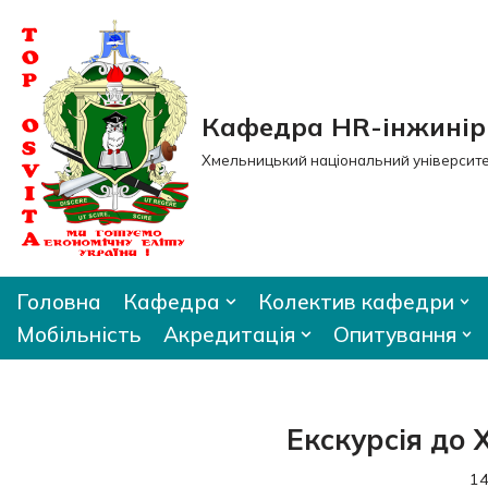
Перейти
до
вмісту
Кафедра HR-інжиніри
Хмельницький національний університ
Головна
Кафедра
Колектив кафедри
Мобільність
Акредитація
Опитування
Екскурсія до
14