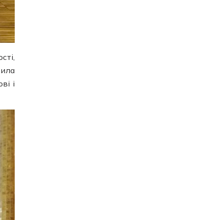
сті,
зила
ві і