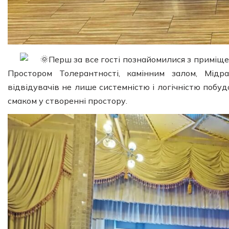
Перш за все гості познайомилися з приміще
Простором Толерантності, камінним залом, Мід
відвідувачів не лише системністю і логічністю побу
смаком у створенні простору.