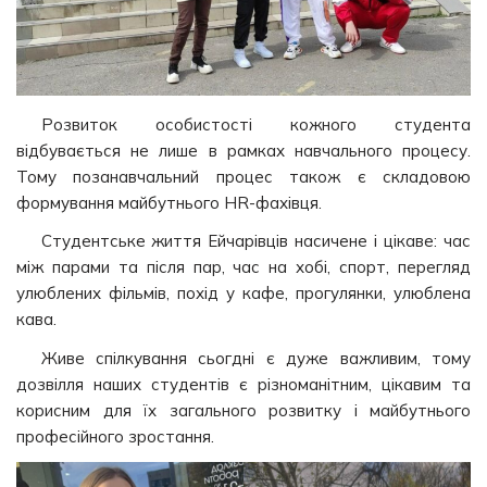
Розвиток особистості кожного студента
відбувається не лише в рамках навчального процесу.
Тому позанавчальний процес також є складовою
формування майбутнього HR-фахівця.
Студентське життя Ейчарівців насичене і цікаве: час
між парами та після пар, час на хобі, спорт, перегляд
улюблених фільмів, похід у кафе, прогулянки, улюблена
кава.
Живе спілкування сьогдні є дуже важливим, тому
дозвілля наших студентів є різноманітним, цікавим та
корисним для їх загального розвитку і майбутнього
професійного зростання.